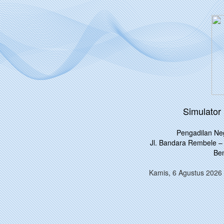
Simulator
Pengadilan Ne
Jl. Bandara Rembele –
Ben
Kamis, 6 Agustus 20