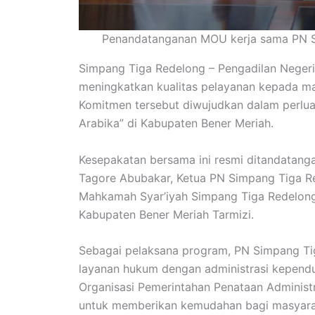
Penandatanganan MOU kerja sama PN S
Simpang Tiga Redelong – Pengadilan Neger
meningkatkan kualitas pelayanan kepada mas
Komitmen tersebut diwujudkan dalam perluas
Arabika” di Kabupaten Bener Meriah.
Kesepakatan bersama ini resmi ditandatanga
Tagore Abubakar, Ketua PN Simpang Tiga 
Mahkamah Syar’iyah Simpang Tiga Redelong
Kabupaten Bener Meriah Tarmizi.
Sebagai pelaksana program, PN Simpang Tig
layanan hukum dengan administrasi kependud
Organisasi Pemerintahan Penataan Administ
untuk memberikan kemudahan bagi masyara