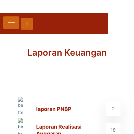
Cari
Lewati
ke
konten
Laporan Keuangan
laporan PNBP
2
Laporan Realisasi
18
Anggaran